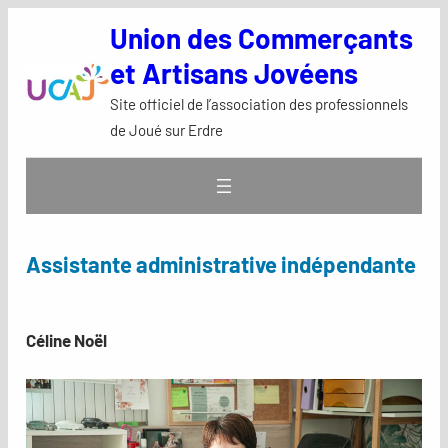
Aller
Union des Commerçants
au
et Artisans Jovéens
contenu
Site officiel de l’association des professionnels
de Joué sur Erdre
Assistante administrative indépendante
Céline Noël